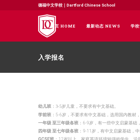
德福中文学校｜Dartford Chinese School
首页 HOME
最新动态 NEWS
学校
入学报名
幼儿班
：
3-5岁儿童，不要求有中文基础。
学前班
：5-6岁，不要求有中文基础，选用国内教材
一年级 至三年级各班
：6-9岁，有一些中文启蒙基
四年级 至七年级各班
：9-11岁，有中文启蒙基础
GCSE
班
：12岁以上，家庭英语环境较强的学生，