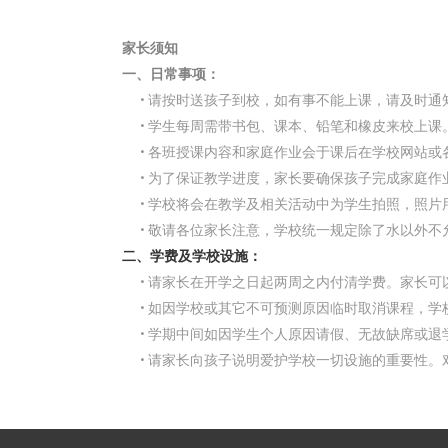
家长须知
一、日常事项：
• 请按时送孩子到校，如有事不能上课，请及时通
• 学生每周需带书包、课本、铅笔和橡皮来校上课
• 各班授课内容和家庭作业会于课后在学校网站或
• 为了保证教学进度，家长要确保孩子完成家庭作
• 学校将会在教学及相关活动中为学生拍照，照片
• 敬请各位家长注意，学校统一规定除了水以外不
二、学费及学校设施：
• 请家长在开学之日起两周之内付清学费。家长可
• 如因学校或其它不可预测原因临时取消课程，学
• 学期中间如因学生个人原因请假、无故缺席或退
• 请家长向孩子说明爱护学校一切设施的重要性。