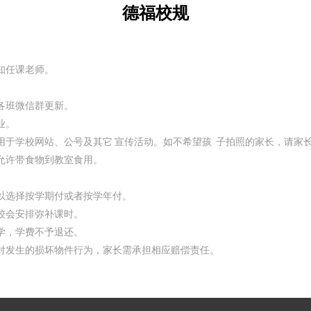
德福校规
知任课老师。
。
各班微信群更新。
业。
用于学校网站、公号及其它 宣传活动。如不希望孩 子拍照的家长，请家
允许带食物到教室食用。
以选择按学期付或者按学年付。
校会安排弥补课时。
学，学费不予退还。
对发生的损坏物件行为，家长需承担相应赔偿责任。