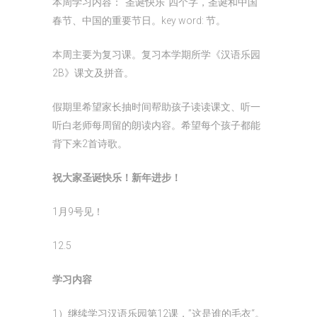
本周学习内容：“圣诞快乐”四个字，圣诞和中国
春节、中国的重要节日。key word: 节。
本周主要为复习课。复习本学期所学《汉语乐园
2B》课文及拼音。
假期里希望家长抽时间帮助孩子读读课文、听一
听白老师每周留的朗读内容。希望每个孩子都能
背下来2首诗歌。
祝大家圣诞快乐！新年进步！
1月9号见！
12.5
学习内容
1）继续学习汉语乐园第12课，”这是谁的毛衣“。