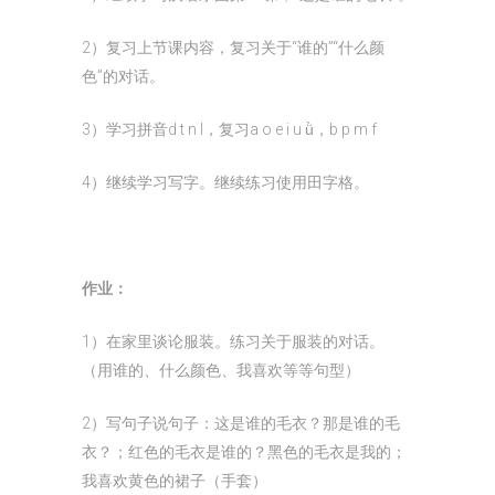
2）复习上节课内容，复习关于“谁的”“什么颜
色”的对话。
3）学习拼音d t n l，复习a o e i u ǜ，b p m f
4）继续学习写字。继续练习使用田字格。
作业：
1）在家里谈论服装。练习关于服装的对话。
（用谁的、什么颜色、我喜欢等等句型）
2）写句子说句子：这是谁的毛衣？那是谁的毛
衣？；红色的毛衣是谁的？黑色的毛衣是我的；
我喜欢黄色的裙子（手套）