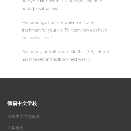
sure your kid have the textbook/writing-note
book/pencil packed.
Please bring a bottle of water and some
freshment for your kid. Tell them they can have
the food at break.
Please pay the textbook to Mr Chen (£9, kids will
have the second textbook next week )
德福中文学校
德福中文学校简介
入学报名