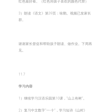
红色最好看。（红色用孩子喜欢的颜色代替）
3）朗读《语文》第39页：咏鹅。视频已发家长
群。
谢谢家长督促和帮助孩子朗读、做作业。下周再
见。
11.7
学习内容
1）继续学习汉语乐园第10课，”山上有树“。
2）复习中文数字“一-十”，学习短诗《山村》