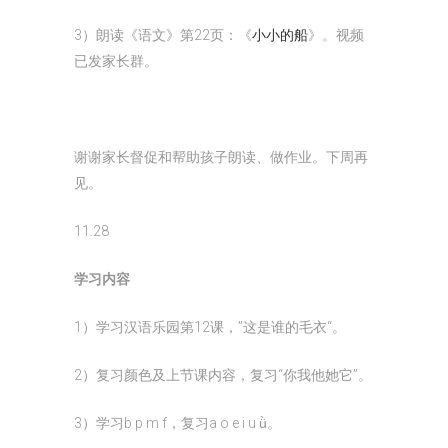
3）朗读《语文》第22页：《
小小的船
》。视频
已发家长群。
谢谢家长督促和帮助孩子朗读、做作业。下周再
见。
11.28
学习内容
1）学习汉语乐园第12课，”这是谁的毛衣“。
2）复习颜色及上节课内容，复习“你我他她它”。
3）学习b p m f，复习a o e i u ǜ。