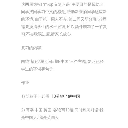
这两周为warm-up & 复习课. 主要目的是帮助老
同学找回学习中文的感觉, 帮助新来的同学适应新
的环境. 由于第一周人不齐, 第二周又新分班, 老师
需要摸清学生的水平底细, 所以额外增加了一节复
习.不会耽误进度,请家长放心.
复习的内容:
围绕”颜色/星期&日期/中国”三个主题, 复习已经
学过的字词和句子.
作业:
1) 陪孩子一起看:
10分钟了解中国
2) 写字:中国,英国, 各读写10遍,同时练习对话:我
是中国人/我是英国人