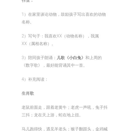
作业：
1）在家里谈论动物，鼓励孩子写出喜欢的动物
名称。
2）写句子：我喜欢XX（动物名称），我属
XX（属相名称）。
3）陪同孩子朗诵：
儿歌《小白兔》
和上周的
《数字歌》，最好能背诵其中一首。
4）补充阅读：
生肖歌
老鼠前面走，跟着老黄牛；老虎一声吼，兔子抖
三抖；龙在天上游，蛇在地上扭。
马儿跑得快，遇见羊老头；猴子翻跟头，金鸡喊