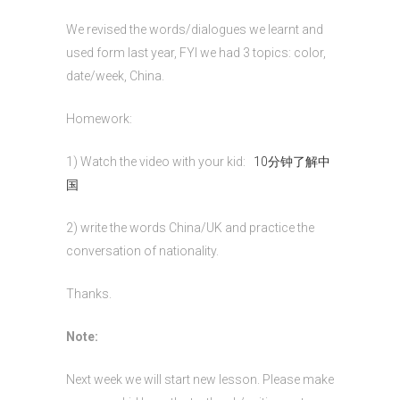
We revised the words/dialogues we learnt and
used form last year, FYI we had 3 topics: color,
date/week, China.
Homework:
1) Watch the video with your kid:
10分钟了解中
国
2) write the words China/UK and practice the
conversation of nationality.
Thanks.
Note:
Next week we will start new lesson. Please make