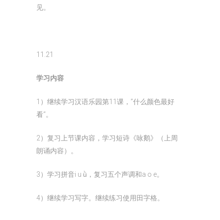
见。
11.21
学习内容
1）继续学习汉语乐园第11课，”什么颜色最好
看“。
2）复习上节课内容，学习短诗《咏鹅》（上周
朗诵内容）。
3）学习拼音i u ǜ，复习五个声调和a o e。
4）继续学习写字。继续练习使用田字格。