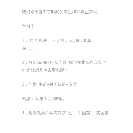
我们今天复习了时间的表达和11课生字词。
学习了
1，‘前’的用法： 三天前；5点前；晚饭
前；。。。
2，分组练习问句 及回答 ‘你想在北京住几天？‘
and ‘你想几点去看电影？’
3；句型 ‘主语+时间状语+谓语’
例如： 我早上7点吃饭。
4，观看教学片学习汉字 ‘吃’，‘中国菜’，‘美国菜’
。。。