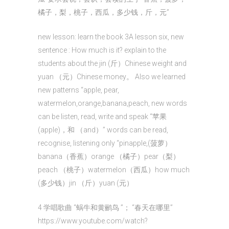
橘子，梨，桃子，西瓜，多少钱，斤，元”
new lesson: learn the book 3A lesson six, new
sentence : How much is it? explain to the
students about the jin (斤）Chinese weight and
yuan （元）Chinese money。 Also we learned
new patterns “apple, pear,
watermelon,orange,banana,peach, new words
can be listen, read, write and speak “苹果
(apple)，和 （and）” words can be read,
recognise, listening only “pinapple,(菠萝）
banana（香蕉）orange （橘子）pear（梨）
peach （桃子）watermelon（西瓜）how much
(多少钱）jin （斤）yuan (元）
4 学唱歌曲 “蜗牛和黄鹂鸟 ”； “春天在哪里”
https://www.youtube.com/watch?