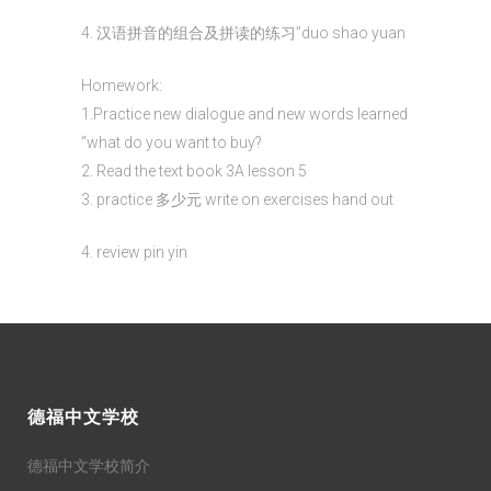
4. 汉语拼音的组合及拼读的练习”duo shao yuan
Homework:
1.Practice new dialogue and new words learned
“what do you want to buy?
2. Read the text book 3A lesson 5
3. practice 多少元 write on exercises hand out
4. review pin yin
德福中文学校
德福中文学校简介