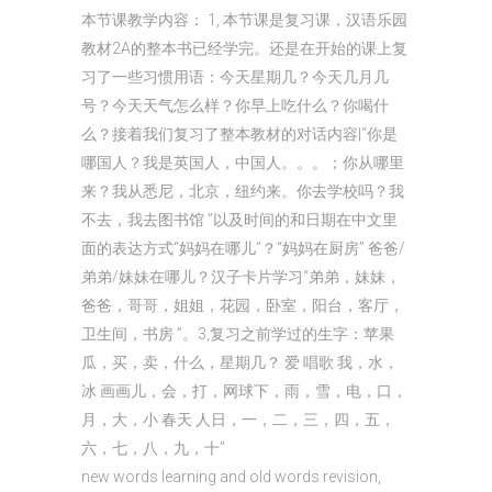
本节课教学内容： 1, 本节课是复习课，汉语乐园
教材2A的整本书已经学完。还是在开始的课上复
习了一些习惯用语：今天星期几？今天几月几
号？今天天气怎么样？你早上吃什么？你喝什
么？接着我们复习了整本教材的对话内容|“你是
哪国人？我是英国人，中国人。。。；你从哪里
来？我从悉尼，北京，纽约来。你去学校吗？我
不去，我去图书馆 ”以及时间的和日期在中文里
面的表达方式“妈妈在哪儿”？“妈妈在厨房” 爸爸/
弟弟/妹妹在哪儿？汉子卡片学习“弟弟，妹妹，
爸爸，哥哥，姐姐，花园，卧室，阳台，客厅，
卫生间，书房 ”。3,复习之前学过的生字：苹果
瓜，买，卖，什么，星期几？ 爱 唱歌 我，水，
冰 画画儿，会，打，网球下，雨，雪，电，口，
月，大，小 春天 人日，一，二，三，四，五，
六，七，八，九，十”
new words learning and old words revision,