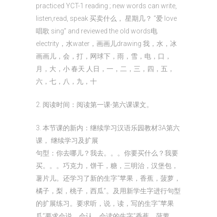
practiced YCT-1 reading ; new words can write,
listen,read, speak 买卖什么， 星期几？ “爱 love
唱歌 sing” and reviewed the old words电
electrity，水water，画画儿drawing 我，水，冰
画画儿，会，打，网球下，雨，雪，电，口，
月，大，小 春天 人日，一，二，三，四，五，
六，七，八，九，十
2. 阅读时间：阅读第一课-第六课课文。
3. 本节课的新内：继续学习汉语乐园教材3A第六
课， 继续学习及扩展
句型：你去哪儿？我去。。。你要买什么？我要
买。。。巧克力，饼干，糖，三明治，汉堡包，
薯片儿。还学习了新的生字“苹果，香蕉，菠萝，
橘子，梨，桃子，西瓜”。及用新学生字进行句型
的扩展练习。要求听，说，读，写的生字“苹果
瓜”要求会说，会认，会读的生字“香蕉，菠萝，