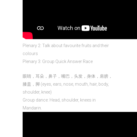
Plenary 2: Talk about favourite fruits and their
colours
Plenary 3: Group Quick Answer Race
眼睛，耳朵，鼻子，嘴巴，头发，身体，肩膀，
膝盖，脚 (eyes, ears, nose, mouth, hair, body,
shoulder, knee)
Group dance: Head, shoulder, knees in
Mandarin.