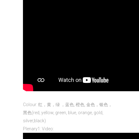
Colour: 红，黄，绿 ，蓝色, 橙色, 金色，银色，
黑色(red, yellow, green, blue, orange, gold,
silver,black)
Plenary1: Video: