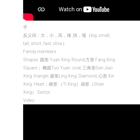
手
反义词：大，小，高，矮 ,快，慢（big, small,
tall, short, fast, slow）
Family members
Shapes: 圆形 Yuan Xing: Round;方形 Fang Xing:
Square； 椭圆Tuo Yuan: oval, 三角形San Jiao
Xing: triangle; 菱形Ling Xing: Diamond; 心形 Xin
Xing: Heart；梯形 （Ti Xing）扇形（Shan
Xing）:Sector
Video: