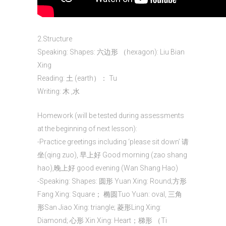
2.Structure
Speaking: Shapes: 六边形 （hexagon): Liu Bian
Xing
Reading: 土 (earth）： Tu
Writing: 木 ,水
Homework (will be tested during assessments
at the beginning of next lesson):
-Practice greetings including ‘please sit down’ 请
坐(qing zuo), 早上好 Good morning (zao shang
hao),晚上好 good evening (Wan Shang Hao)
-Speaking: Shapes: 圆形 Yuan Xing: Round;方形
Fang Xing: Square； 椭圆Tuo Yuan: oval, 三角
形San Jiao Xing: triangle; 菱形Ling Xing:
Diamond; 心形 Xin Xing: Heart；梯形 （Ti