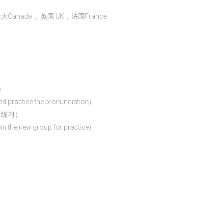
加拿大Canada ，英国 UK，法国France
）
and practice the pronunciation)
，练习）
join the new group for practice)