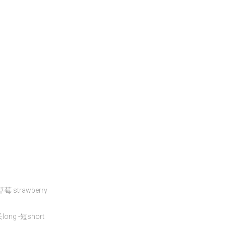
 strawberry
long -短short