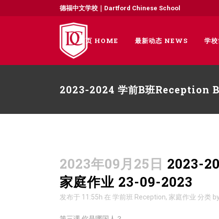
德福中文学校｜Dartford Chinese School
首页 HOME
最新动态 NEWS
学校
2023-2024 学前B班Receptio
2023年09月25日
2023-2
家庭作业 23-09-2023
发布于 11:55h
在
学前班 Reception
,
家庭作业
分类
b
第三课 你是哪国人？