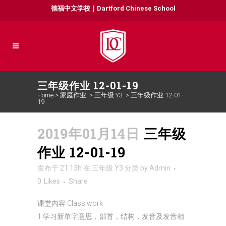
德福中文学校｜Dartford Chinese School
三年级作业 12-01-19
Home
>
家庭作业
>
三年级 Y3
>
三年级作业 12-01-
19
2019年01月14日
三年级
作业 12-01-19
发布于 21:13h
在
三年级 Y3
分类
by
Admin
0
Likes
Share
课堂内容 Class work
1.学习新单字意思，部首，结构，发音及发音相