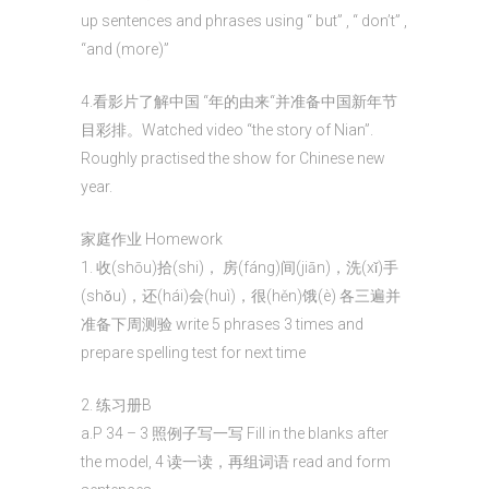
up sentences and phrases using “ but” , “ don’t” ,
“and (more)”
4.看影片了解中国 “年的由来“并准备中国新年节
目彩排。Watched video “the story of Nian”.
Roughly practised the show for Chinese new
year.
家庭作业 Homework
1. 收(shōu)拾(shi)， 房(fáng)间(jiān)，洗(xǐ)手
(shǒu)，还(hái)会(huì)，很(hěn)饿(è) 各三遍并
准备下周测验 write 5 phrases 3 times and
prepare spelling test for next time
2. 练习册B
a.P 34 – 3 照例子写一写 Fill in the blanks after
the model, 4 读一读，再组词语 read and form