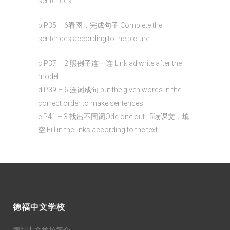
sentences
b.P35 – 6看图，完成句子 Complete the
sentences according to the picture
c.P37 – 2 照例子连一连 Link ad write after the
model
d.P39 – 6 连词成句 put the given words in the
correct order to make sentences
e.P41 – 3 找出不同词Odd one out ; 5读课文，填
空 Fill in the links according to the text
德福中文学校