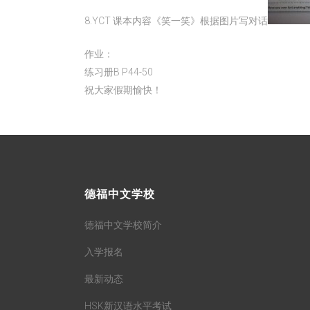
8.YCT 课本内容《笑一笑》根据图片写对话
作业：
练习册B P44-50
祝大家假期愉快！
德福中文学校
德福中文学校简介
入学报名
最新动态
HSK新汉语水平考试