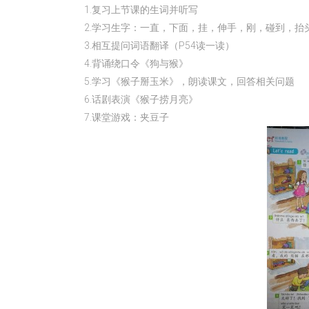
1.复习上节课的生词并听写
2.学习生字：一直，下面，挂，伸手，刚，碰到，抬
3.相互提问词语翻译（P54读一读）
4.背诵绕口令《狗与猴》
5.学习《猴子掰玉米》，朗读课文，回答相关问题
6.话剧表演《猴子捞月亮》
7.课堂游戏：夹豆子