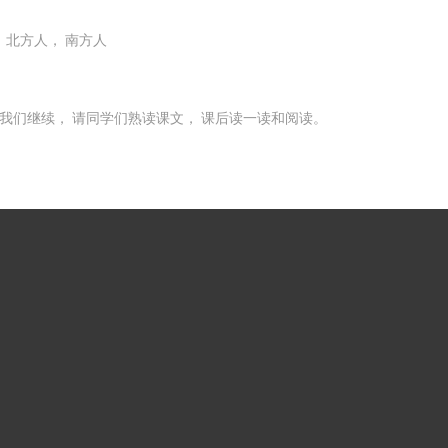
 北方人， 南方人
我们继续， 请同学们熟读课文， 课后读一读和阅读。