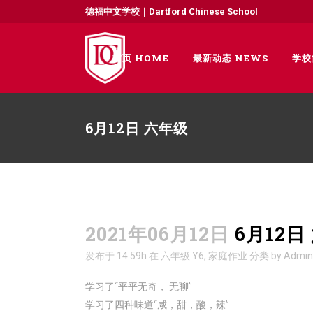
德福中文学校｜Dartford Chinese School
首页 HOME
最新动态 NEWS
学校
6月12日 六年级
2021年06月12日
6月12日
发布于 14:59h
在
六年级 Y6
,
家庭作业
分类
by
Admin
学习了“平平无奇， 无聊”
学习了四种味道“咸，甜，酸，辣”