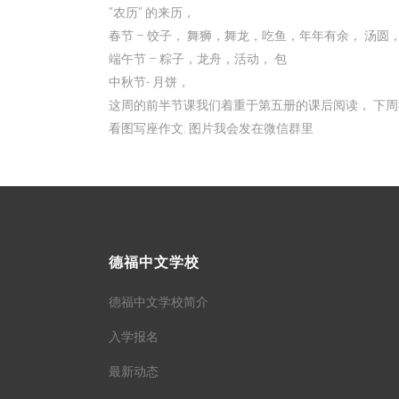
“农历” 的来历，
春节 – 饺子， 舞狮，舞龙，吃鱼，年年有余， 汤圆，
端午节 – 粽子，龙舟，活动， 包
中秋节- 月饼，
这周的前半节课我们着重于第五册的课后阅读， 下周
看图写座作文. 图片我会发在微信群里
德福中文学校
德福中文学校简介
入学报名
最新动态