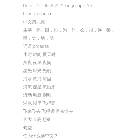
Date： 21-05-2022 Year group：Y3
Lesson content
中文第九课
生字：亮，跟，也，为，什，么，很，远，都，
哪，觉，地，明
词语 phrases
小时 时间 夏天时
黑夜 夜里 夜间
星光 时光 光明
河水 黄河 河里
河流 流星 流出来
流动 动脑 别动
湖水 湖里 飞得高
飞来飞去 飞得远 游来游去
长大 长高 想家
句型：
你为什么学中文？