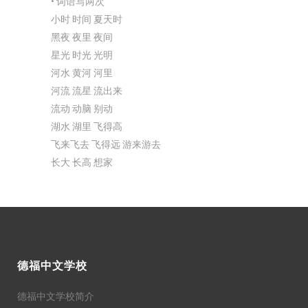
• 词语写两次
小时 时间 夏天时
黑夜 夜里 夜间
星光 时光 光明
河水 黄河 河里
河流 流星 流出来
流动 动脑 别动
湖水 湖里 飞得高
飞来飞去 飞得远 游来游去
长大 长高 想家
德福中文学校
德福中文学校简介