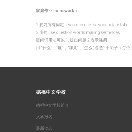
家庭作业 homework：
1.复习所有词汇（you can use the vocabulary list）
2.造句 use question words making sentences
疑问词用法可以 1. 提出问题 2.表示强调
用 “什么”，“谁”，“哪儿”，“怎么” 各造2个句子（每
德福中文学校
德福中文学校简介
入学报名
最新动态