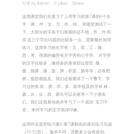
分类
by
Admin
0
Likes
Share
这周课堂我们先复习了上周学习的第7课的6个生
字 – 两，件，宝，万，作，得， 并随堂测试了一
下。大部分的字孩子们掌握的还不错，件，作 和
得 这三个字出问题的比较多一点。需要额外加强
练习。这周学习的生字有：又，双，工，脑，
思，考。强调的偏旁有月字旁和心字旁。 月字旁
的汉字比较多，像很多的身体部位器官- 脑，
腿，胳膊，膝，股，脾，肝脏，肠等等，还有肥
胖，脂肪都提及。我们还着重讲了一下叠字。学
习过的有 双，朋，羽，多。延申提及的字有 林，
森，从，众，昌。家长可以在家考一下小朋友
们。我们还观看动画并学习了一个成语- 宝刀不
老， 来对学习的宝字加深印象。
这周作业是把练习册A 第7课剩余的课后练习完成
（43-55页）。版本不同，页数多少会有差别。