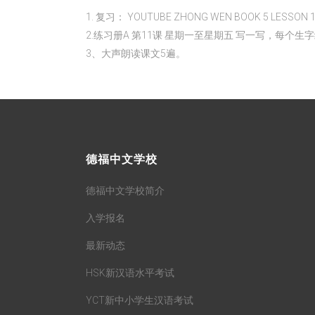
1. 复习： YOUTUBE ZHONG WEN BOOK 5 LESSON 
2.练习册A 第11课 星期一至星期五 写一写，每个生
3、大声朗读课文5遍。
德福中文学校
德福中文学校简介
入学报名
最新动态
HSK新汉语水平考试
YCT新中小学生汉语考试