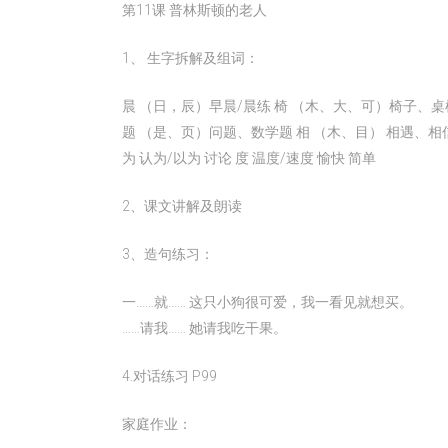
第11课 普林斯顿的老人
1、 生字拆解及组词：
晨 （日，辰）早晨/晨练 椅 （木、大、可）椅子、桌
题 （是、页）问题、数学题 相 （木、目） 相遇、相信
为 认为/以为 讨论 度 温度/速度 愉快 简单
2、课文讲解及朗读
3、造句练习：
一……就…… 这只小狗很可爱，我一看见就想买。
……请我…… 她请我吃干果。
4.对话练习 P99
家庭作业：