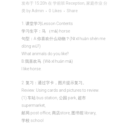
发布于 15:20h
在
学前班 Reception
,
家庭作业
分
类
by
Admin
0
Likes
Share
1. 课堂学习Lesson Contents
学习生字：马 （mǎ) horse
句型：A:你喜欢什么动物？(Nǐ xǐ huān shén me
dòng wù?)
What animals do you like?
B:我喜欢马. (Wǒ xǐ huān mǎ)
I like horse.
2. 复习：通过字卡，图片提示复习。
Review: Using cards and pictures to review.
(1) 车站 bus station, 公园 park, 超市
supermarket,
邮局 post office, 商店store, 图书馆 library,
学校 school