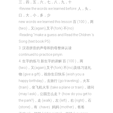
三，四，五，六，七，八，九，十
-Review the words we learned before: 人，头，
口，大，小，多，少
new words we learned this lesson 百 (100 )，两
(two)，又(again),叉子(fork) 不(no)
-Reading “make a guess and Read the Chldren ‘s
Song (text book P5)
3. 汉语拼音的声母和韵母整体认读
continued to practice pinyin.
4. 生字的练习 新生字的讲解 百 (100 )，两
(two)，又(again),叉子(fork) 不(no)及练习送礼
物 (give a gift)，祝你生日快乐 (wish you a
happy birthday)，去旅行 (go traveling)，火车
(train)，坐飞机火车 (take a plane or train)，请问
(may I ask)，公园怎么走？ (how do you get to
the park?)，走 (walk)，左 (left)，右 (right)，石
(stone)，有（have）妈妈 (mother)，爸爸