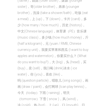
(father)，姐姐 (older sister)，妹妹 (younger
sister)，哥(older brother)，弟弟 (younger
brother)，洗澡 (take a shower/bath)，吃饭 (eat
a meal)，上 (up)，下 (down)，卡片 (card)，多
少 (how many / how much)，历史 (history)，
中文(Chinese language)，体育课（PE）音乐课
(music class)，多少钱 (how much money)，斤
(half a kilogram)，元 (yuan / RMB, Chinese
currency unit)，我要买苹果和西瓜 (I want to buy
apples and watermelon)，你要买什么？ (What
do you want to buy?)，大 (big)，头 (head)，买
(buy)，卖 (sell)，我(I)喝 (drink)冰水 ( ice
water)，你 (you)，喜欢 (like)，
吗 (question particle)，唱歌儿 (sing songs)，画
画 (draw / paint)，会打网球 (Ican play tennis)，
今天（today）下雨 ( raining)，明天
（tomorrow）下雪 ( snow )，风 (wind)，
冷 (cold)，热 (hot)，上 (up)，口 (mouth)，日