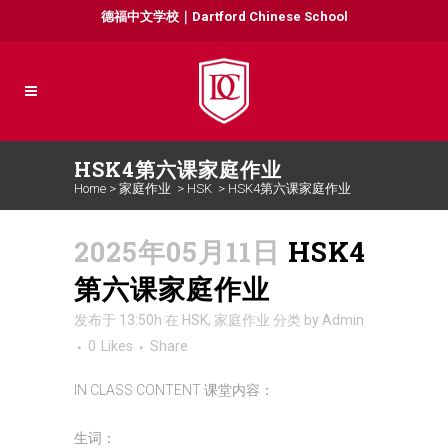
德福中文学校｜Dartford Chinese School
HSK4第六课家庭作业
Home
>
家庭作业
>
HSK
>
HSK4第六课家庭作业
2025年05月11日
HSK4
第六课家庭作业
发布于 13:50h
在
HSK
,
家庭作业
分类
by
Admin
0
Likes
Share
IN CLASS CONTENT 课堂内容：
生词：