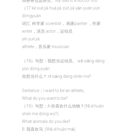
我爸爸也是医生。My dad is a doctor too.
（17 kē xué jiā huà jiā zuò jiā yǎn yuán yùn
dòngyuán
词汇: 科学家 scientist， 画家painter ，作家
writer，演员 actor，运动员
yīn yuè jiā
athlete，音乐家 musician
（18）句型：我想当运动员。 wǒ xiǎng dāng
yùn dòng yuán
你想当什么？ nǐ xiǎng dāng shén me?
Sentence：I want to be an athlete。
What do you want to be?
（19）句型：A:你喜欢什么动物？(Nǐ xǐ huān
shén me dòng wù?)
What animals do you like?
B: 我喜欢马. (Wǒ xǐ huān mǎ)