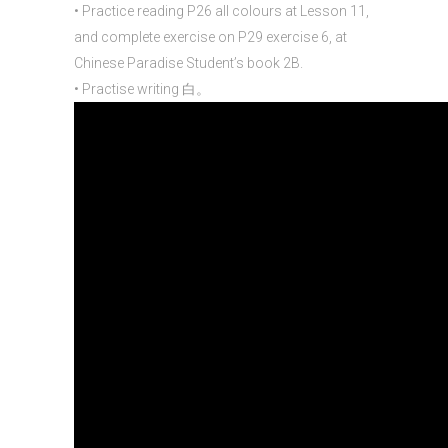
• Practice reading P26 all colours at Lesson 11,
and complete exercise on P29 exercise 6, at
Chinese Paradise Student’s book 2B.
• Practise writing 白。