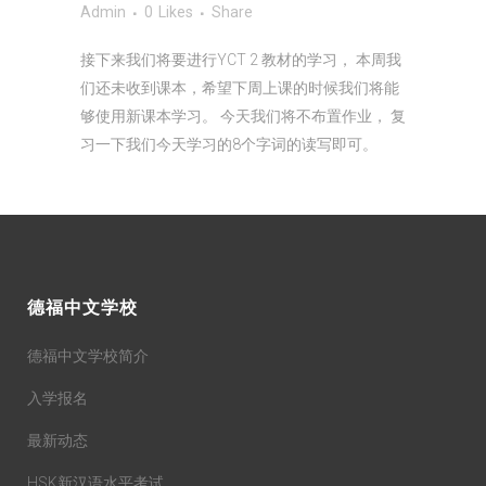
Admin
0
Likes
Share
接下来我们将要进行YCT 2 教材的学习， 本周我
们还未收到课本，希望下周上课的时候我们将能
够使用新课本学习。 今天我们将不布置作业， 复
习一下我们今天学习的8个字词的读写即可。
德福中文学校
德福中文学校简介
入学报名
最新动态
HSK新汉语水平考试