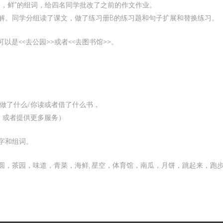
肉，鲜”的组词，给四名同学批改了之前的作文作业。
解。同学分组读了课文，做了练习册B的练习题和句子扩展和替换练习。
可以是<<去公园>>或者<<去图书馆>>。
，做了什么/你读或者借了什么书，
进，或者提供更多服务）
字和组词。
圆，茶园，味道，青菜，海鲜, 星空，体育馆，南瓜，月饼，跳起来，跑