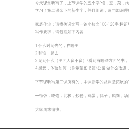
今天课堂听写了，上节课学的五个字“馆，空，菜，
学习了第二课余下的新生字，并且组词，造句加深理
家庭作业：请模仿课文写一篇小短文100-120字,标题
写作要求，请包括如下内容
1.什么时间去的，在哪里
2.和谁一起去
3.见到什么（里面人多不多）/看到有哪些方面的书
4.感受，体验如何,（你希望图书馆/公园 做什么改
下节课听写第二课所有的，本课新学的及课堂拓展的
一顿饭，吃饱，北极，炒粉，鸡蛋，鸭子，鹅肉，汤
大家周末愉快。