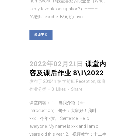
homework: 1\我最喜欢的职业是（What
is my favorite occupation?）————
A\教师 tearcher B\司机driver...
阅读更多
2022年02月21日
课堂内
容及课后作业 8\1\2022
发布于 20:04h
在
学前班 Reception
,
家庭
作业
分类
0
Likes
Share
课堂内容： 1、自我介绍（Self
introduction） 句子：大家好！我叫
xxx，今年x岁。 Sentence: Hello
everyone! My name is xxx and I am x
years old this year. 2、视频教学：十二生