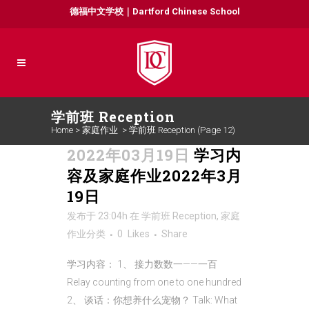
德福中文学校｜Dartford Chinese School
学前班 Reception
Home
>
家庭作业
>
学前班 Reception
(Page 12)
2022年03月19日
学习内
容及家庭作业2022年3月
19日
发布于 23:04h
在
学前班 Reception
,
家庭
作业
分类
0
Likes
Share
学习内容： 1、 接力数数一——一百
Relay counting from one to one hundred
2、 谈话：你想养什么宠物？ Talk: What