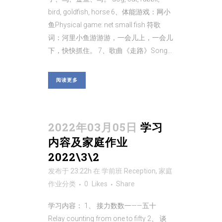
bird, goldfish, horse 6、体能游戏：网小
鱼Physical game: net small fish 符歌
词：河里小鱼游游游，一会儿上，一会儿
下，快快抓住。 7、歌曲《走路》Song...
阅读更多
2022年03月05日
学习
内容及家庭作业
2022\3\2
发布于 23:22h
在
学前班 Reception
,
家庭
作业
分类
0
Likes
Share
学习内容： 1、 接力数数一——五十
Relay counting from one to fifty 2、 谈