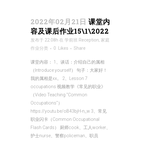
2022年02月21日
课堂内
容及课后作业15\1\2022
发布于 22:08h
在
学前班 Reception
,
家庭
作业
分类
0
Likes
Share
课堂内容： 1、谈话：介绍自己的属相
（Introduce yourself） 句子：大家好！
我的属相是xx。 2、Lesson 7
occupations 视频教学《常见的职业》
（Video Teaching "Common
Occupations"）
https://youtu.be/oB43bjH-n_w 3、常见
职业闪卡（Common Occupational
Flash Cards） 厨师cook、工人worker、
护士nurse、警察policeman、职员