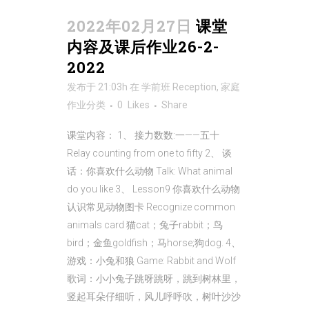
2022年02月27日
课堂
内容及课后作业26-2-
2022
发布于 21:03h
在
学前班 Reception
,
家庭
作业
分类
0
Likes
Share
课堂内容： 1、 接力数数:一——五十
Relay counting from one to fifty 2、 谈
话：你喜欢什么动物 Talk: What animal
do you like 3、 Lesson9 你喜欢什么动物
认识常见动物图卡 Recognize common
animals card 猫cat；兔子rabbit；鸟
bird；金鱼goldfish；马horse;狗dog. 4、
游戏：小兔和狼 Game: Rabbit and Wolf
歌词：小小兔子跳呀跳呀，跳到树林里，
竖起耳朵仔细听，风儿呼呼吹，树叶沙沙