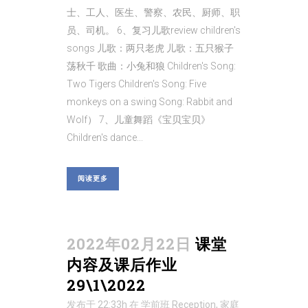
士、工人、医生、警察、农民、厨师、职
员、司机。 6、复习儿歌review children's
songs 儿歌：两只老虎 儿歌：五只猴子
荡秋千 歌曲：小兔和狼 Children's Song:
Two Tigers Children's Song: Five
monkeys on a swing Song: Rabbit and
Wolf） 7、儿童舞蹈《宝贝宝贝》
Children's dance...
阅读更多
2022年02月22日
课堂
内容及课后作业
29\1\2022
发布于 22:33h
在
学前班 Reception
,
家庭