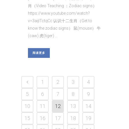
肖（Video Teaching ：Zodiac signs）
https://www.youtube.com/watch?
v=3aijlTctqCc 认识十二生肖（Get to
know the zodiac signs） 鼠(mouse） 牛
(caw) 虎(tiger) ...
阅读更多
1
2
3
4
5
6
7
8
9
10
11
12
13
14
15
16
17
18
19