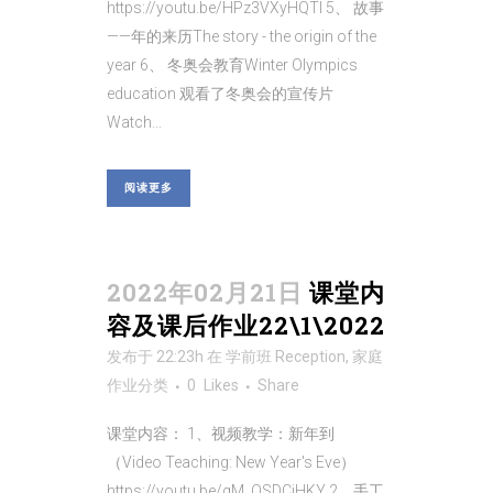
https://youtu.be/HPz3VXyHQTI 5、 故事
——年的来历The story - the origin of the
year 6、 冬奥会教育Winter Olympics
education 观看了冬奥会的宣传片
Watch...
阅读更多
2022年02月21日
课堂内
容及课后作业22\1\2022
发布于 22:23h
在
学前班 Reception
,
家庭
作业
分类
0
Likes
Share
课堂内容： 1、视频教学：新年到
（Video Teaching: New Year's Eve）
https://youtu.be/gM_QSDCjHKY 2、手工