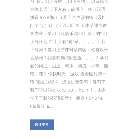
习“看，山上有树”，山下有河“。以及练习
方位名词“上下左右，前后 3， 练习汉语
拼音 a o e 和i u ü 及四个声调的练习及b,
p, m,f,d,t,n,l，g,k 28.05.2016 本节课的教
学内容：学习《汉语乐园2B》第10课“山
上有什么？”山上有/树/草。。。。；山
下有河 1.复习上节课对话内容：你喜欢什
么动物？我喜欢狗/猫/金鱼。。。 2. 学习
新的词汇，山上，树木，河流，小草，熊
猫，花 3. 愉快时光：游戏“看看图片猜一
猜 ”歌曲联唱 4，汉语拼音学习：复习了
我们学过的 a, o, e,i ,u ,ü，b,p,m,f ，d,t并
学习了新的汉语拼音 n,l; 组合 nā ná nǎ
nà; lā lá lǎ...
阅读更多