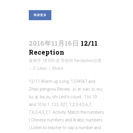
阅读更多
2016年11月16日
12/11
Reception
发布于 18:55h
在
学前班 Reception
分类
0
Likes
Share
12/11 Warm up song: 1234567 and
Zhao pengyou Review : yi, er, san, si, wu,
liu, qi, ba, jiu, shi Lest’s count: 1 to 10
and 10 to 1. 123, 321, 1,2,3,4,5,6,7,
7,6,5,4,3,2,1. Activity: Match the numbers
( Chinese numbers and Arabic numbers
) Listen to teacher to say a number and...