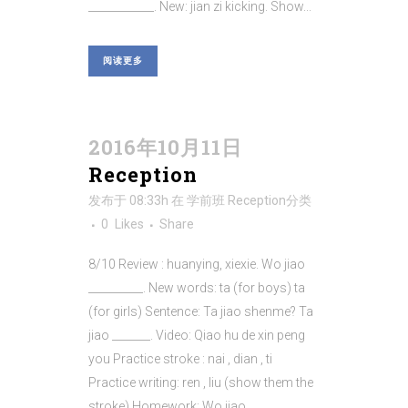
____________. New: jian zi kicking. Show...
阅读更多
2016年10月11日
Reception
发布于 08:33h
在
学前班 Reception
分类
0
Likes
Share
8/10 Review : huanying, xiexie. Wo jiao
__________. New words: ta (for boys) ta
(for girls) Sentence: Ta jiao shenme? Ta
jiao _______. Video: Qiao hu de xin peng
you Practice stroke : nai , dian , ti
Practice writing: ren , liu (show them the
stroke) Homework: Wo jiao __________