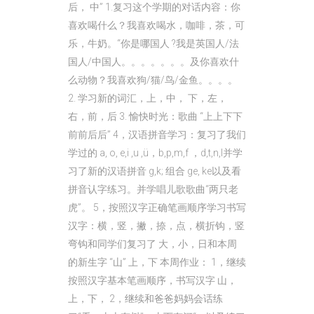
后， 中” 1.复习这个学期的对话内容：你
喜欢喝什么？我喜欢喝水，咖啡，茶，可
乐，牛奶。“你是哪国人 ?我是英国人/法
国人/中国人。。。。。。。及你喜欢什
么动物？我喜欢狗/猫/鸟/金鱼。。。。
2. 学习新的词汇，上，中， 下，左，
右，前，后 3. 愉快时光：歌曲 “上上下下
前前后后” 4，汉语拼音学习：复习了我们
学过的 a, o, e,i ,u ,ü，b,p,m,f ，d,t,n,l并学
习了新的汉语拼音 g,k; 组合 ge, ke以及看
拼音认字练习。并学唱儿歌歌曲“两只老
虎”。 5，按照汉字正确笔画顺序学习书写
汉字：横，竖，撇，捺，点，横折钩，竖
弯钩和同学们复习了 大，小，日和本周
的新生字 “山” 上，下 本周作业： 1，继续
按照汉字基本笔画顺序，书写汉字 山，
上，下， 2，继续和爸爸妈妈会话练