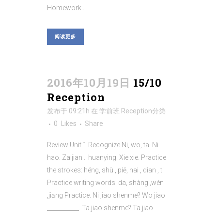
Homework...
阅读更多
2016年10月19日
15/10
Reception
发布于 09:21h
在
学前班 Reception
分类
0
Likes
Share
Review Unit 1 Recognize Ni, wo, ta. Ni
hao. Zaijian . huanying. Xie xie. Practice
the strokes: héng, shù , piě, nai , dian , ti
Practice writing words: da, shàng ,wén
,jiāng Practice: Ni jiao shenme? Wo jiao
___________. Ta jiao shenme? Ta jiao