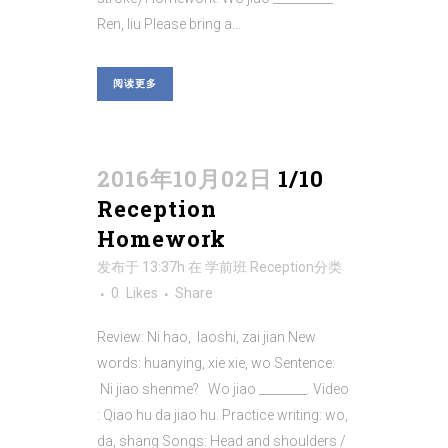
Ren, liu Please bring a...
阅读更多
2016年10月02日
1/10
Reception
Homework
发布于 13:37h
在
学前班 Reception
分类
0
Likes
Share
Review: Ni hao, laoshi, zai jian New
words: huanying, xie xie, wo Sentence:
Ni jiao shenme? Wo jiao ________. Video
: Qiao hu da jiao hu. Practice writing: wo,
da, shang Songs: Head and shoulders /