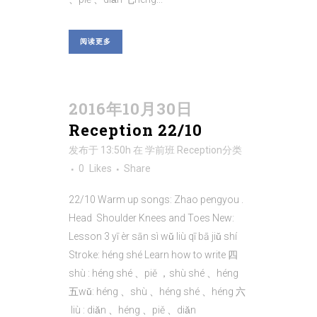
阅读更多
2016年10月30日
Reception 22/10
发布于 13:50h
在
学前班 Reception
分类
0
Likes
Share
22/10 Warm up songs: Zhao pengyou .
Head Shoulder Knees and Toes New:
Lesson 3 yī èr sān sì wǔ liù qī bā jiǔ shí
Stroke: héng shé Learn how to write 四
shù : héng shé 、piě ，shù shé 、héng
五wǔ: héng 、shù 、héng shé 、héng 六
liù : diǎn 、héng 、piě 、diǎn