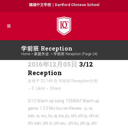
德福中文学校｜Dartford Chinese School
学前班 Reception
Home
>
家庭作业
>
学前班 Reception
(Page 24)
2016年12月05日
3/12
Reception
发布于 22:14h
在
学前班 Reception
分类
0
Likes
Share
3/12 Warm up song: 1234567 Warm up
game: 1.2.3 Mu tou ren Review : yi, er,
san, si, wu, liu, qi, ba, jiu, shi, shi yi, shi er,
shi san, shi si, shi wu, shi liu, shi qi, shi