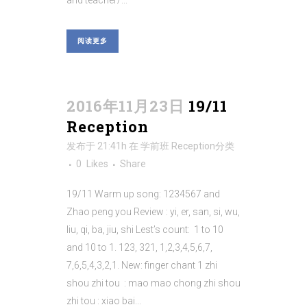
and teacher/...
阅读更多
2016年11月23日
19/11
Reception
发布于 21:41h
在
学前班 Reception
分类
0
Likes
Share
19/11 Warm up song: 1234567 and
Zhao peng you Review : yi, er, san, si, wu,
liu, qi, ba, jiu, shi Lest’s count: 1 to 10
and 10 to 1. 123, 321, 1,2,3,4,5,6,7,
7,6,5,4,3,2,1. New: finger chant 1 zhi
shou zhi tou : mao mao chong zhi shou
zhi tou : xiao bai...