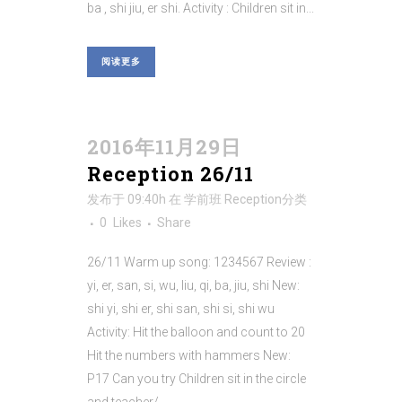
ba , shi jiu, er shi. Activity : Children sit in...
阅读更多
2016年11月29日
Reception 26/11
发布于 09:40h
在
学前班 Reception
分类
0
Likes
Share
26/11 Warm up song: 1234567 Review :
yi, er, san, si, wu, liu, qi, ba, jiu, shi New:
shi yi, shi er, shi san, shi si, shi wu
Activity: Hit the balloon and count to 20
Hit the numbers with hammers New:
P17 Can you try Children sit in the circle