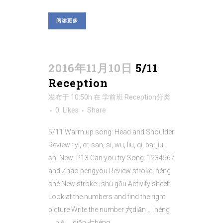
阅读更多
2016年11月10日
5/11
Reception
发布于 10:50h
在
学前班 Reception
分类
0
Likes
Share
5/11 Warm up song: Head and Shoulder
Review : yi, er, san, si, wu, liu, qi, ba, jiu,
shi New: P13 Can you try Song: 1234567
and Zhao pengyou Review stroke: héng
shé New stroke: shù gōu Activity sheet:
Look at the numbers and find the right
picture Write the number 六diǎn 、héng
、piě 、diǎn 七héng...