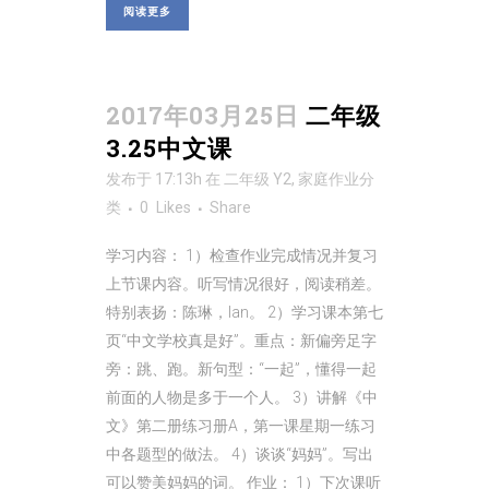
阅读更多
2017年03月25日
二年级
3.25中文课
发布于 17:13h
在
二年级 Y2
,
家庭作业
分
类
0
Likes
Share
学习内容： 1）检查作业完成情况并复习
上节课内容。听写情况很好，阅读稍差。
特别表扬：陈琳，Ian。 2）学习课本第七
页“中文学校真是好”。重点：新偏旁足字
旁：跳、跑。新句型：“一起”，懂得一起
前面的人物是多于一个人。 3）讲解《中
文》第二册练习册A，第一课星期一练习
中各题型的做法。 4）谈谈“妈妈”。写出
可以赞美妈妈的词。 作业： 1）下次课听