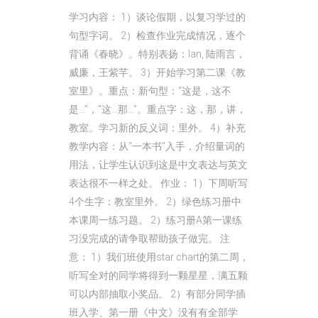
学习内容： 1）谈论假期，以复习学过的
句型字词。 2）检查作业完成情况，逐个
背诵《春晓》。特别表扬：Ian, 陆雨言，
威廉，王紫芊。 3）开始学习第二课《教
室里》。重点：新句型：“这是，这不
是…”，“这…那…”。重点字：这，那，讲，
教室。学习新的反义词：里外。 4）补充
教学内容：从“一本书”入手，介绍量词的
用法，让学生认识到这是中文表达与英文
表达很不一样之处。 作业： 1）下周听写
4个生字：教室里外。 2）绿色练习册中
本课周一练习题。 2）练习册A第一课练
习没完成的请争取帮助孩子做完。 注
意： 1）我们班使用star chart的第二周，
听写全对的同学将得到一颗星星，满五颗
可以内部抽取小奖品。 2）有部分同学插
班入学、第一册《中文》没有有全部学