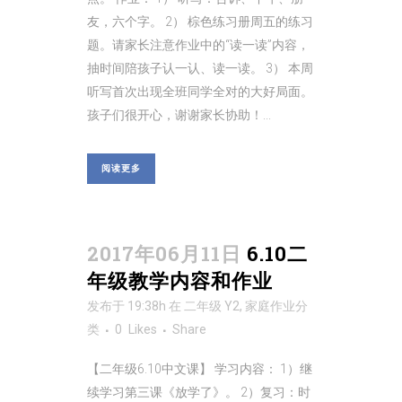
友，六个字。 2） 棕色练习册周五的练习
题。请家长注意作业中的“读一读”内容，
抽时间陪孩子认一认、读一读。 3） 本周
听写首次出现全班同学全对的大好局面。
孩子们很开心，谢谢家长协助！...
阅读更多
2017年06月11日
6.10二
年级教学内容和作业
发布于 19:38h
在
二年级 Y2
,
家庭作业
分
类
0
Likes
Share
【二年级6.10中文课】 学习内容： 1）继
续学习第三课《放学了》。 2）复习：时