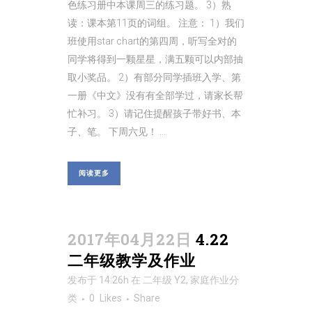
色练习册中本课周三的练习题。 3）熟
读：课本第11页的词组。 注意： 1）我们
班使用star chart的第四周，听写全对的
同学将得到一颗星星，满五颗可以内部抽
取小奖品。 2）有部分同学插班入学、第
一册《中文》没有有全部学过，请家长帮
忙补习。 3）请记住提醒孩子带好书、本
子、笔。 下周六见！ ...
阅读更多
2017年04月22日
4.22
二年级教学及作业
发布于 14:26h
在
二年级 Y2
,
家庭作业
分
类
0
Likes
Share