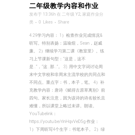
二年级教学内容和作业
发布于 13:36h
在
二年级 Y2
,
家庭作业
分
类
0
Likes
Share
4.29学习内容： 1）检查作业完成情况&
听写。特别表扬：温瑜煊，Sean，赵威
廉。 2）继续学习第二课《教室里》。练
习上节课新句型：“这是，这不
是…”，“这…那…”。 3). 用中文字词讨论周
末中文学校和非周末主流学校的共同点和
不同点。重点字：书，本子，笔。 4）补
充教学内容：唐诗《赋得古原草离别》前
四句。家长注意，因为该诗的诗名较长且
难懂，所以课堂上略过未讲。朗读。
YouTubelink：
https://youtu.be/rInHqvVeD5g 作业：
1）下周听写4个生字：书笔本子。 2）绿