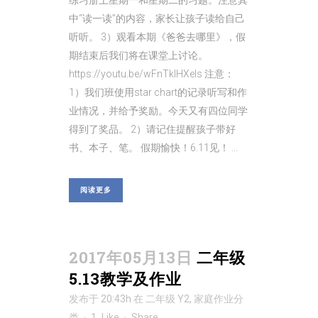
练习册上星期一和星期二的习题。注意其
中“读一读”的内容，家长让孩子读给自己
听听。 3）观看本期《爸爸去哪里》，假
期结束后我们将在课堂上讨论。
https://youtu.be/wFnTkIHXels 注意：
1）我们班使用star chart的记录听写和作
业情况，并给予奖励。今天又有四位同学
得到了奖品。 2）请记住提醒孩子带好
书、本子、笔。 假期愉快！6.11见！ ...
阅读更多
2017年05月13日
二年级
5.13教学及作业
发布于 20:43h
在
二年级 Y2
,
家庭作业
分
类
1
Like
Share