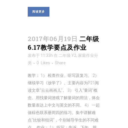
阅读更多
2017年06月19日
二年级
6.17教学要点及作业
发布于 11:33h
在
二年级 Y2
,
家庭作业
分
类
0
Likes
Share
教学： 1） 检查作业、听写及复习。 2）
继续学习《放学了》。主要内容为P21阅
读文章“云云画画儿”。 3） 引入“量词”概
念。用找量词游戏了解量词的用法，体会
数量表达上中文与英文的不同。 4） 一起
做棕色联系册周四的练习。集中讲解难
点“比较和组词”，个别辅导学生的不同难
点。 作业： 1） 听写：告诉、下午、朋