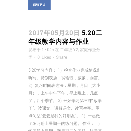
阅读更多
2017年05月20日
5.20二
年级教学内容与作业
发布于 17:04h
在
二年级 Y2
,
家庭作业
分
类
0
Likes
Share
5.20学习内容： 1）检查作业完成情况&
听写。特别表扬：翁瑜瑄，威廉，雨言。
2）复习时间表达法：星期，月日（大小
月），上午中午下午，早上晚上，几点
了，四个季节。 3). 开始学习第三课“放学
了”。读课文、讲解课文、读写生字。重
点句型“云云是我的好朋友”。 4）一起做
了练习册上星期一的练习题。 作业： 1）