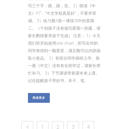
写三个字：跑，跳，笑。 2）朗读《中
文》P7，”中文学校真是好”，不要求背
诵。 3）练习册A第一课练习中的星期
二。（个别孩子没有做完星期一的题，请
家长酌情要求孩子完成） 注意： 1）今天
我们班开始使用star chart，听写全对的
同学将得到一颗星星，满五颗可以内部抽
取小奖品。 2）有部分同学插班入学、第
一册《中文》没有有全部学过，请家长帮
忙补习。 3）下节课请带新课本来上课。
记住提醒孩子带好书、本子、笔。 ...
阅读更多
1
2
3
4