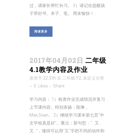
过，请家长帮忙补习。 3）请记住提醒孩
子带好书、本子、笔。 周末愉快！...
阅读更多
2017年04月02日
二年级
4.1教学内容及作业
发布于 22:33h
在
二年级 Y2
,
未定义
分类
0
Likes
Share
学习内容： 1）检查作业完成情况并复习
上节课内容。特别表扬：陈琳，
Max,Sean。 2）继续学习课本第七页“中
文学校真是好”。重点：新句型：“…又…
又…”，懂得可以用“又”字把不同的动作和