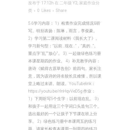
发布于 17:12h
在
二年级 Y2
,
家庭作业
分
类
0
Likes
Share
5.6学习内容： 1）检查作业完成情况&听
写。特别表扬：陈琳，雨言，李俊豪。
2）学习第二课阅读材料《我长大了》。
学习新句型：“以前…现在…”，“真的…”。
重点字“乱”“放心”。 3). 一起做绿色练习册
本课星期四的作业。 4）补充教学内容：
唐诗《赋得古原草告别》前四句。家长注
意，因为该诗的诗名较长且难懂，所以课
堂上略过未讲。朗读。YouTubelink：
https://youtu.be/rInHqvVeD5g 作业：
1）下周听写5个生字：以前现在乱。 3）
和孩子一起用这三个字词口头造句三个。
选出最好的一个让孩子下节课在班上分
享。 2）绿色练习册中本课周五的练习
题。请家长检查本课周一到周四的练习