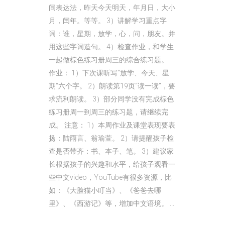
间表达法，昨天今天明天，年月日，大小
月，闰年。等等。 3）讲解学习重点字
词：谁，星期，放学，心，问，朋友。并
用这些字词造句。 4）检查作业，和学生
一起做棕色练习册周三的综合练习题。
作业： 1）下次课听写“放学、今天、星
期“六个字。 2）朗读第19页“读一读”，要
求流利朗读。 3）部分同学没有完成棕色
练习册周一到周三的练习题，请继续完
成。 注意： 1）本周作业及课堂表现要表
扬：陆雨言、翁瑜萱。 2）请提醒孩子检
查是否带齐：书、本子、笔。 3）建议家
长根据孩子的兴趣和水平，给孩子观看一
些中文video，YouTube有很多资源，比
如：《大脸猫小叮当》、《爸爸去哪
里》、《西游记》等，增加中文语境。 ...