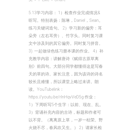
5.13学习内容： 1）检查作业完成情况&
听写。特别表扬：陈琳，Daniel，Sean。
练习关键词造句。 2）学习新的偏旁：耳
朵旁（左右耳旁）、竹字头。同时复习课
文中涉及到的其它偏旁。同时复习拼音。
3). 一起做绿色练习册本课的作业。 4）补
充教学内容：讲解唐诗《赋得古原草离
别》前四句。大部分同学都懂得这是写春
天的草的诗。家长注意，因为该诗的诗名
较长且难懂，所以课堂上略过未讲。朗
读。YouTubelink：
https://youtu.be/rInHqvVeD5g 作业：
1）下周听写5个生字：以前、现在、乱。
3）背诵补充内容的古诗，标题和作者可
以不背。（离离原上草，一岁一枯荣。野
火烧不尽，春风吹又生。） 2）请家长检