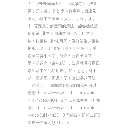
P21《云云画画儿》，《放学了》 找量
词：只，朵，个 2. 学习数字歌：找出及
学习儿歌中的量词：头，匹，只，条，
个 更深入了解量词的用法，能够熟练运
用量词 通常量词和数词一起，叫数量
词；数量词+名词, 练习：选择适当的量词
搭配； 3. 一起做练习册周五的练习，重
点同音异形的字，能看图照例子问答 4.
学习新课文《讲礼貌》，知道并且会用日
常生活中的礼貌用语， 如：谢谢，对不
起，没关系，再见；学习这些字的写法
作业： 1.掌握常用量词的用法, 可以
看看 https://www.youtube.com/watch?
v=s7r3beBXdO4 2.可以在家听听《礼貌
歌》 https://www.youtube.com/watch?
v=ueoQuNKng2E 3.完成练习册第二册B
星期一的练习题P16-18 ...