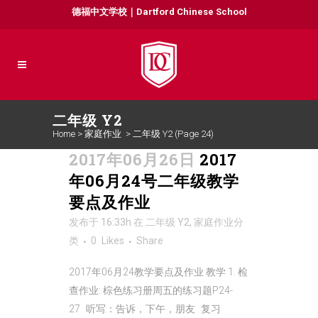
德福中文学校｜Dartford Chinese School
二年级 Y2
Home
>
家庭作业
>
二年级 Y2
(Page 24)
2017年06月26日
2017
年06月24号二年级教学
要点及作业
发布于 16:33h
在
二年级 Y2
,
家庭作业
分
类
0
Likes
Share
2017年06月24教学要点及作业‬ 教学 1. 检
查作业: 棕色练习册周五的练习题P24-
27 听写：告诉，下午，朋友 复习