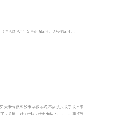
rammar。（详见群消息） 2.诗朗诵练习。 3.写作练习。...
还买 大事情 做事 没事 会做 会说 不会 洗头 洗手 洗水果
破， 赶：赶快，赶走 句型 Sentences 我打破