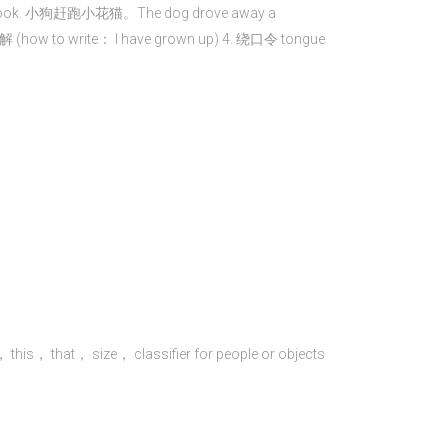
 book. 小狗赶跑小花猫。The dog drove away a
ow to write： I have grown up) 4. 绕口令 tongue
ize， classifier for people or objects