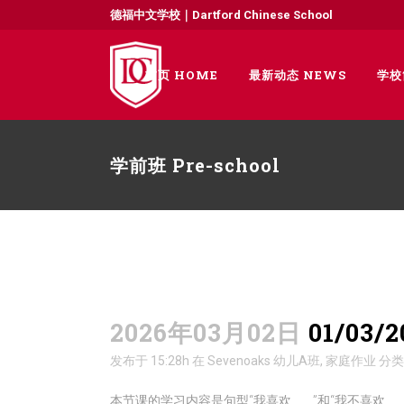
德福中文学校｜Dartford Chinese School
首页 HOME
最新动态 NEWS
学校
学前班 Pre-school
2026年03月02日
01/03
发布于 15:28h
在
Sevenoaks 幼儿A班
,
家庭作业
分
本节课的学习内容是句型“我喜欢____”和“我不喜