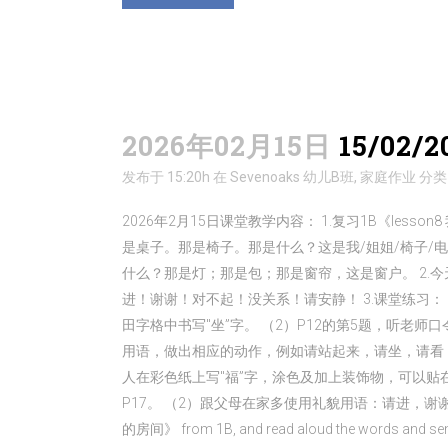
2026年02月15日
15/02
发布于 15:20h
在
Sevenoaks 幼儿B班
,
家庭作业
分
2026年2月15日课堂教学内容： 1.复习1B《le
是桌子。那是椅子。那是什么？这是我/姐姐/椅子/电
什么？那是灯；那是包；那是窗帘，这是窗户。 2.今天
进！谢谢！对不起！没关系！请安静！ 3.课堂练习：
田字格中书写"坐”字。 （2）P12的第5题，听老
用语，做出相应的动作，例如请站起来，请坐，请看，
人在彩色纸上写"福”字，涂色及加上装饰物，可以贴在室
P17。 （2）跟父母在家多使用礼貌用语：请进，谢谢，对不起，没关
的房间》 from 1B, and read aloud the words and sen