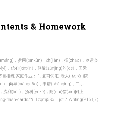
tents & Homework
máng)，贫困(pínkùn)，建(jiàn)，招(zhāo)，奥运会
ìyì)，信心(xìnxīn)，尊敬(zūnjìng)的(de)，国际
. 新年节目排练 家庭作业： 1. 复习词汇: 老人(lǎorén)院
huì)，向导(xiàngdǎo)，申请(shēnqǐng)，二手
)，流利(liúlì)，预科(yùkē)，随(suí)信(xìn)附上
lash-cards/?i=1zqmj5&x=1jqt 2. Writing(P151,7)