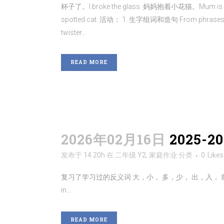
杯子了。I broke the glass. 妈妈抱着小花猫。Mum is ho
spotted cat. 活动： 1. 生字组词和造句 From phrases a
twister...
READ MORE
2026年02月16日
2025
发布于 14:20h
在
二年级 Y2
,
家庭作业
分类
0
Likes
复习了学习过的反义词 大，小， 多，少， 出，入， 前，后， 上，下， 
in...
READ MORE