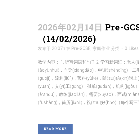
2026年02月14日
Pre-G
（14/02/2026)
发布于 20:07h
在
Pre-GCSE
,
家庭作业
分类
0
Likes
教学内容： 1. 听写词语和句子 2. 学习新词汇：老人(lǎorén
(àoyùnhuì)，向导(xiàngdǎo)，申请(shēnqǐng)，二手
(guójì)，流利(liúlì)，预科(yùkē)，随(suí)信(xìn
(yuàn)，义(yì)工(gōng)，孤单(gūdān)，机构(jīgò
(èrshǒu)，教练(jiàoliàn)，需要(xūyào)，面试(miàns
(fùshàng)，简历(jiǎnlì)，祝(zhù)好(hǎo)（每个写三遍） http
...
READ MORE