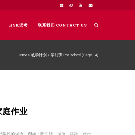
HSK汉考
联系我们 CONTACT US
Home
>
教学计划
>
学前班 Pre-school
(Page 14)
及家庭作业
巩固已学过的词语，例如：吃午饭、游泳、跳跃、跑步、