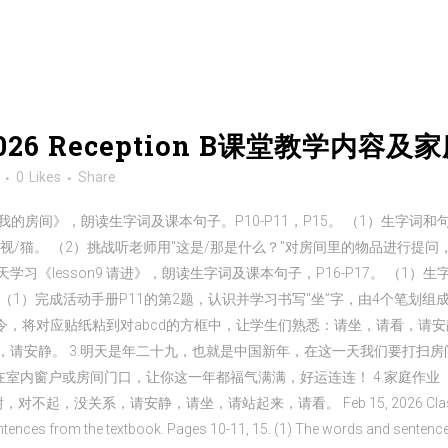
/2026 Reception B课堂教学内容
类
0
Likes
Share
sson8 我的房间》，朗读生字词及课本句子。P10-P11，P15。 （1）
视/猫。 （2）挑战听老师用"这是/那是什么？"对房间里的物品进行提问
学习《lesson9 请进》，朗读生字词及课本句子，P16-P17。 （1
 （1）完成活动手册P11的第2题，认识并学习书写"坐”字，由4个笔划
师口令，将对应贴纸粘到对abcd的方框中，让学生们熟悉：请坐，请看，请
请安静。 3.明天是年二十九，也就是中国新年，在这一天我们要打扫房间
内窗户或房间门口，让你这一年都福气满满，好运连连！ 4.家庭作业 （1）
系，请安静，请坐，请站起来，请看。 Feb 15, 2026 Classroom Teachi
tences from the textbook. Pages 10-11, 15. (1) The words and sent