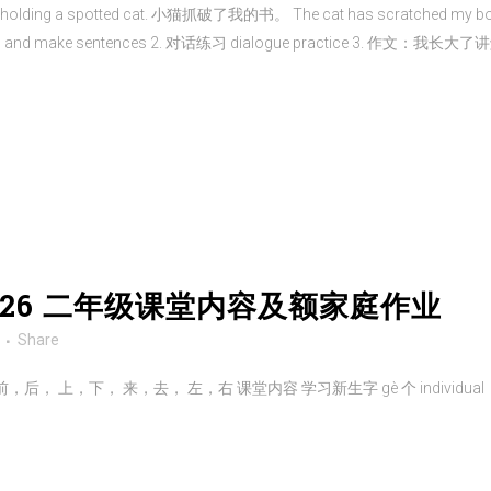
lding a spotted cat. 小猫抓破了我的书。 The cat has scratched my
nd make sentences 2. 对话练习 dialogue practice 3. 作文：我长大了讲解 (h
-2026 二年级课堂内容及额家庭作业
Share
来，去， 左，右 课堂内容 学习新生字 gè 个 individual， this， that， s