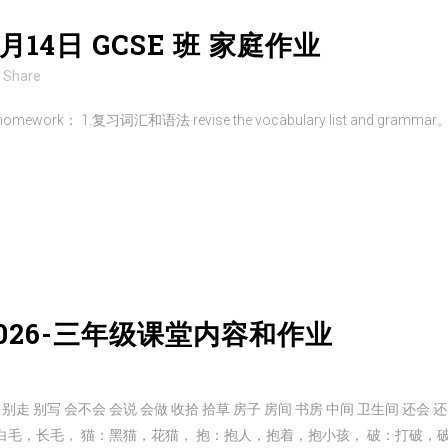
2月14日 GCSE 班 家庭作业
Share
mework： 1.复习词汇和语法 revise the vocabulary list and g
-2026-三年级课堂内容和作业
人 别走 别写 会不会 会说 会做 收拾 拾草 房子 房间 书房 中间 卫生间 还会 
毛，长毛， 猫：黑猫，花猫， 抱：抱人，抱着，抱小孩， 破：打破，破了，抓