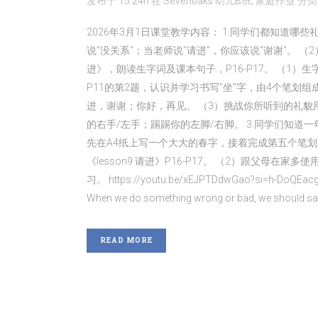
发布于 15:24h
在
Sevenoaks 幼儿B班
,
家庭作业
分
2026年3月1日课堂教学内容： 1.同学们都知道
说"没关系"；当老师说"请进"，你应该说"谢谢"。 （2）学唱儿歌
进》，朗读生字词及课本句子，P16-P17。 （1
P11的第2题，认识并学习书写"坐”字，由4个笔划
进，谢谢；你好，再见。 （3）挑战你所听到的礼貌
的右手/左手；踢踢你的左脚/右脚。 3.同学们知
先在A4纸上写一个大大的春字，接着完成第五个笔划
《lesson9 请进》P16-P17。 （2）跟
习。 https://youtu.be/xEJPTDdwGao?si=h-DoQEacgaYSN
When we do something wrong or bad, we should say 
READ MORE