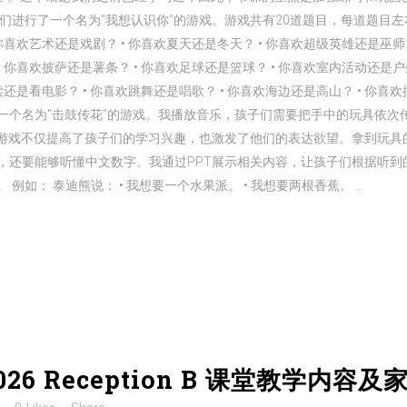
们进行了一个名为“我想认识你”的游戏。游戏共有20道题目，每道题目
你喜欢艺术还是戏剧？ • 你喜欢夏天还是冬天？ • 你喜欢超级英雄还是巫师？
 你喜欢披萨还是薯条？ • 你喜欢足球还是篮球？ • 你喜欢室内活动还是户
读还是看电影？ • 你喜欢跳舞还是唱歌？ • 你喜欢海边还是高山？ • 你
玩了一个名为“击鼓传花”的游戏。我播放音乐，孩子们需要把手中的玩具依
个游戏不仅提高了孩子们的学习兴趣，也激发了他们的表达欲望。拿到玩具
，还要能够听懂中文数字。我通过PPT展示相关内容，让孩子们根据听到
： 泰迪熊说： • 我想要一个水果派。 • 我想要两根香蕉。 ...
/2026 Reception B 课堂教学内容