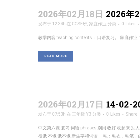
2026年02月18日
2026年
发布于 12:34h
在
GCSE班
,
家庭作业
分类
0
Likes
教学内容 teaching contents： 口语复习。 家庭作业 ho
READ MORE
2026年02月17日
14-02
发布于 07:53h
在
三年级 Y3
分类
0
Likes
Share
中文第六课 复习 词语 phrases 别用 收好 收起来 别
很饿 不饿 饿不饿 新生字和词语： 毛：毛衣，毛笔，白