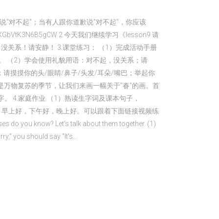
说"对不起"；当有人跟你道歉说"对不起"，你应该
GbVtK3N6B5gCW 2.今天我们继续学习《lesson9 请
没关系！请安静！ 3.课堂练习： （1）完成活动手册
字。 （2）学会使用礼貌用语：对不起，没关系；请
摸摸你的头/眼睛/鼻子/头发/耳朵/嘴巴；举起你
是万物复苏的季节，让我们来画一幅关于"春”的画。首
 4.家庭作业 （1）熟读生字词及课本句子，
再见；早上好，下午好，晚上好。可以跟着下面链接视频练
do you know? Let's talk about them together. (1)
" you should say "It's...