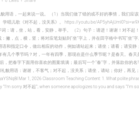
类
0
Likes
Share
哪些礼貌用语，一起来说一说。 （1）当我们做了错的或不好的事情，我们应该
《对不起，没关系》。 https://youtu.be/AP5yhAjUmI0?si=w9X
）生字词：请，坐，站，看，安静，举手。 （2）句子：请进！谢谢！对不起！
组成：撇，点，横，竖；将对应笔划贴到"坐”字上，并在田字格中书写"坐”
用语和指定口令，做出相应的动作，例如请站起来；请坐；请看；请安静；请
道一年有几个季节吗？对，一年有四季，那现在是什么季节呢？是春天。春天
后，把春字下面用你喜欢的图案填满；最后写一个"春”字，并落款你的名字。
父母在家多使用礼貌用语：谢谢，不客气；对不起，没关系；请坐，请站；你好，
q8I Mar 1, 2026 Classroom Teaching Content: 1. What polite phrases 
"I'm sorry 对不起"; when someone apologizes to you and says "I'm sorry,