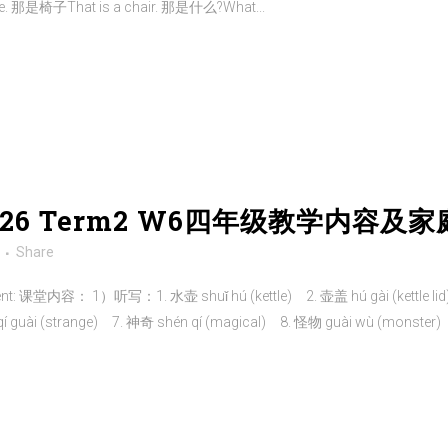
e. 那是椅子That is a chair. 那是什么?What...
2026 Term2 W6四年级教学内容及家庭
Share
content: 课堂内容： 1）听写：1. 水壶 shuǐ hú (kettle) 2. 壶盖 hú gài (kettle l
í guài (strange) 7. 神奇 shén qí (magical) 8. 怪物 guài wù (monster)