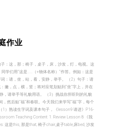
及家庭作业
生字词和句子：这，那；椅子，桌子，床，沙发，灯，电视。这
，同学们用"这是……（+物体名称）”作答。例如：这是
）生字词：请，坐，站，看，安静，举手。 （2）句子：请
组成：撇，点，横，竖；将对应笔划贴到"坐”字上，并在
安静，请举手等礼貌用语。 （3）挑战你所听到的礼貌
，然后贴"福”和春联。今天我们来学写"福”字，每个
熟读生字词及课本句子，《lesson9 请进》P16-
ng Content: 1. Review Lesson 8 《我
ences: 这是this, 那是that; 椅子chair,桌子table,床bed, 沙发