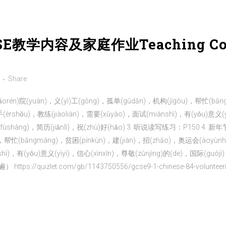
CSE教学内容及家庭作业Teaching Con
Share
)院(yuàn)，义(yì)工(gōng)，孤单(gūdān)，机构(jīgòu)，帮忙(bāng
(èrshǒu)，教练(jiàoliàn)，需要(xūyào)，面试(miànshì)，有(yǒu)意义(y
)附上(fùshàng)，简历(jiǎnlì)，祝(zhù)好(hǎo) 3. 听说读写练习：P150 4
u)，帮忙(bāngmáng)，贫困(pínkùn)，建(jiàn)，招(zhāo)，奥运会(àoyùn
hì)，有(yǒu)意义(yìyì)，信心(xìnxīn)，尊敬(zūnjìng)的(de)，国际(guójì
s://quizlet.com/gb/1143750556/gcse9-1-chinese-84-volunteering-f