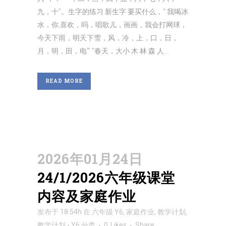
九，十”。生字的练习 新生字 要买什么，“ 我喝冰
水，你,喜欢，吗，唱歌儿，画画，我会打网球，
今天下雨，明天下雪，风，冷，上，口，日，
月，明，田，电”’ “春天，大小 木 林 森 人...
READ MORE
2026年01月24日
24/1/2026六年级课堂
内容及家庭作业
发布于 18:54h
在
六年级 Y6
,
家庭作业
,
教学计划
,
教学计划 - Y6
分类
0
Likes
Share