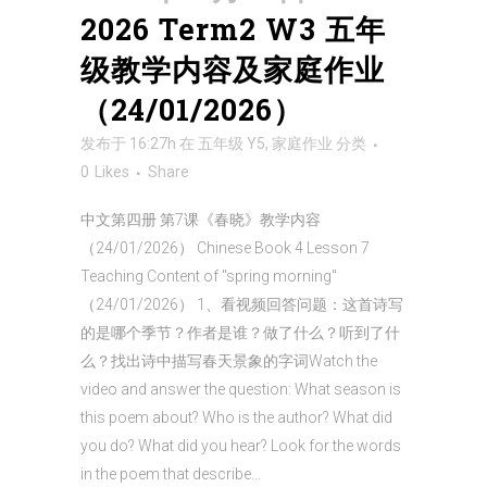
2026 Term2 W3 五年
级教学内容及家庭作业
（24/01/2026）
发布于 16:27h
在
五年级 Y5
,
家庭作业
分类
0
Likes
Share
中文第四册 第7课《春晓》教学内容
（24/01/2026） Chinese Book 4 Lesson 7
Teaching Content of "spring morning"
（24/01/2026） 1、看视频回答问题：这首诗写
的是哪个季节？作者是谁？做了什么？听到了什
么？找出诗中描写春天景象的字词Watch the
video and answer the question: What season is
this poem about? Who is the author? What did
you do? What did you hear? Look for the words
in the poem that describe...