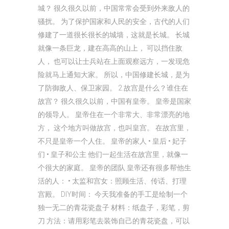
城？ 很久很久以前，中国常常会受到外来敌人的
骚扰。 为了保护国家和人民的安全，古代的人们
修建了一道很长很长的城墙，这就是长城。 长城
就像一条巨龙，建在高高的山上， 可以挡住敌
人， 也可以让士兵站在上面观察远方，一发现危
险就马上通知大家。 所以，中国修建长城，是为
了防御敌人、保卫家园。 2.故宫是什么？谁住在
故宫？ 很久很久以前，中国有皇帝。 皇帝是国家
的领导人。 皇帝住在一个非常大、非常漂亮的地
方， 这个地方叫做故宫，也叫皇宫。 在故宫里，
不只是皇帝一个人住。 皇帝的家人 • 皇后 • 妃子
们 • 皇子和公主 他们一起生活在故宫里，就像一
个很大的家庭。 皇帝的团队 皇帝还有很多帮他生
活的人： • 太监和宫女：照顾生活、传话、打理
宫殿。 DIY时间： 今天我准备的手工是绘制一个
独一无二的青花瓷盘子 材料：纸盘子，彩笔，剪
刀 方法：请用彩笔去装饰自己的青花瓷盘，可以