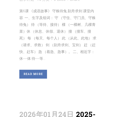
第6课 《成语故事》 守株待兔 刻舟求剑 课堂内
容: 一、生字及组词： 守 （守住、守门员、守株
待兔） 待 （等待、接待） 棵 （一棵树、几棵青
菜）休 （休息、休假、退休） 撞 （撞车、撞
死） 每 （每天、每个人） 此 （从此、此地） 求
（请求、求救） 剑 （刻舟求剑、宝剑） 赶 （赶
快、赶车） 急 （着急、急事）。 二、相近字：
休----体 待----等...
READ MORE
2026年01月24日
2025-