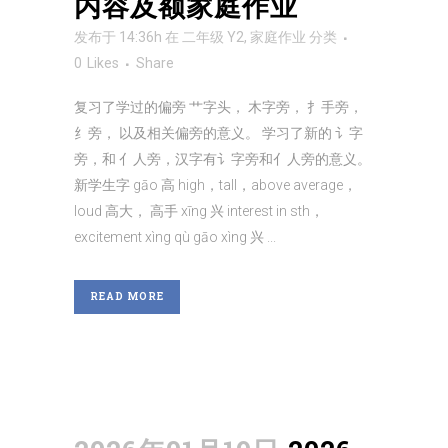
内容及额家庭作业
发布于 14:36h
在
二年级 Y2
,
家庭作业
分类
0
Likes
Share
复习了学过的偏旁 艹字头， 木字旁， 扌手旁，
纟旁， 以及相关偏旁的意义。 学习了新的 讠字
旁，和 亻人旁，汉字有讠字旁和亻人旁的意义。
新学生字 gāo 高 high，tall，above average，
loud 高大， 高手 xīng 兴 interest in sth，
excitement xìng qù gāo xìng 兴 ...
READ MORE