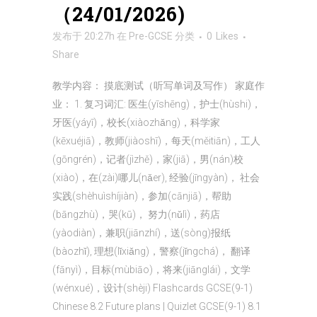
（24/01/2026)
发布于 20:27h
在
Pre-GCSE
分类
0
Likes
Share
教学内容： 摸底测试（听写单词及写作） 家庭作
业： 1. 复习词汇: 医生(yīshēng)，护士(hùshi)，
牙医(yáyī)，校长(xiàozhǎng)，科学家
(kēxuéjiā)，教师(jiàoshī)，每天(měitiān)，工人
(gōngrén)，记者(jìzhě)，家(jiā)，男(nán)校
(xiào)，在(zài)哪儿(nǎer), 经验(jīngyàn)， 社会
实践(shèhuìshíjiàn)，参加(cānjiā)，帮助
(bāngzhù)，哭(kū)， 努力(nǔlì)，药店
(yàodiàn)，兼职(jiānzhí)，送(sòng)报纸
(bàozhǐ), 理想(lǐxiǎng)，警察(jǐngchá)， 翻译
(fānyì)，目标(mùbiāo)，将来(jiānglái)，文学
(wénxué)，设计(shèji) Flashcards GCSE(9-1)
Chinese 8.2 Future plans | Quizlet GCSE(9-1) 8.1