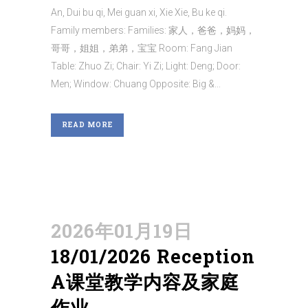
An, Dui bu qi, Mei guan xi, Xie Xie, Bu ke qi.
Family members: Families: 家人，爸爸，妈妈，
哥哥，姐姐，弟弟，宝宝 Room: Fang Jian
Table: Zhuo Zi; Chair: Yi Zi; Light: Deng; Door:
Men; Window: Chuang Opposite: Big &...
READ MORE
2026年01月19日
18/01/2026 Reception
A课堂教学内容及家庭
作业