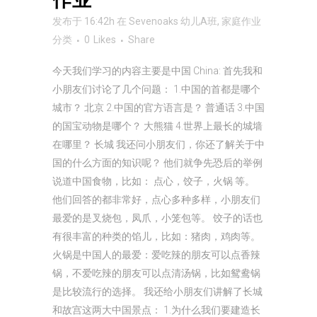
发布于 16:42h
在
Sevenoaks 幼儿A班
,
家庭作业
分类
0
Likes
Share
今天我们学习的内容主要是中国 China: 首先我和
小朋友们讨论了几个问题： 1.中国的首都是哪个
城市？ 北京 2.中国的官方语言是？ 普通话 3.中国
的国宝动物是哪个？ 大熊猫 4.世界上最长的城墙
在哪里？ 长城 我还问小朋友们，你还了解关于中
国的什么方面的知识呢？ 他们就争先恐后的举例
说道中国食物，比如： 点心，饺子，火锅 等。
他们回答的都非常好，点心多种多样，小朋友们
最爱的是叉烧包，凤爪，小笼包等。 饺子的话也
有很丰富的种类的馅儿，比如：猪肉，鸡肉等。
火锅是中国人的最爱：爱吃辣的朋友可以点香辣
锅，不爱吃辣的朋友可以点清汤锅，比如鸳鸯锅
是比较流行的选择。 我还给小朋友们讲解了长城
和故宫这两大中国景点： 1.为什么我们要建造长