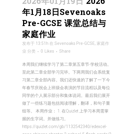
2026年01月19日
2026
年1月18日Sevenoaks
Pre-GCSE 课堂总结与
家庭作业
发布于 13:51h
在
Sevenoaks Pre-GCSE
,
家庭作
业
分类
0
Likes
Share
本周我们继续学习了第二章第五章节-学校活动。
至此第二章全部学习完毕。下两周我们会系统复
习第二章全部内容。我们还快速的了解了一下今
年春节庆祝会上班级会表演的节目流程以及每位
同学的个人展示部分和集体说词。最后我们展开
做了一些练习题包括阅读理解，翻译，和句子重
组等。 本周作业： 1. 在Quizlet 上学习本周需掌
握的生字词。并做练习。
https://quizlet.com/gb/1132542340/edexcel-