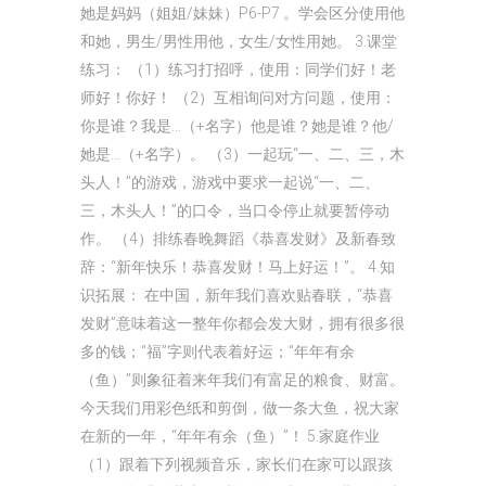
她是妈妈（姐姐/妹妹）P6-P7 。学会区分使用他
和她，男生/男性用他，女生/女性用她。 3.课堂
练习： （1）练习打招呼，使用：同学们好！老
师好！你好！ （2）互相询问对方问题，使用：
你是谁？我是…（+名字）他是谁？她是谁？他/
她是…（+名字）。 （3）一起玩“一、二、三，木
头人！”的游戏，游戏中要求一起说“一、二、
三，木头人！”的口令，当口令停止就要暂停动
作。 （4）排练春晚舞蹈《恭喜发财》及新春致
辞：“新年快乐！恭喜发财！马上好运！”。 4.知
识拓展： 在中国，新年我们喜欢贴春联，“恭喜
发财”意味着这一整年你都会发大财，拥有很多很
多的钱；“福”字则代表着好运；“年年有余
（鱼）”则象征着来年我们有富足的粮食、财富。
今天我们用彩色纸和剪倒，做一条大鱼，祝大家
在新的一年，“年年有余（鱼）”！ 5.家庭作业
（1）跟着下列视频音乐，家长们在家可以跟孩