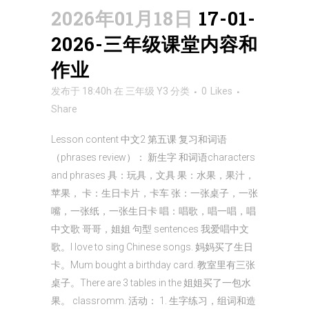
2026年01月18日
17-01-
2026-三年级课堂内容和
作业
发布于 18:40h
在
三年级 Y3
分类
0
Likes
Share
Lesson content 中文2 第五课 复习和词语
（phrases review）： 新生字 和词语characters
and phrases 具：玩具，文具 果：水果，果汁，
苹果， 卡：生日卡片，卡车 张：一张桌子，一张
嘴，一张纸，一张生日卡 唱：唱歌，唱一唱，唱
中文歌 哥哥，姐姐 句型 sentences 我爱唱中文
歌。I love to sing Chinese songs. 妈妈买了生日
卡。Mum bought a birthday card. 教室里有三张
桌子。There are 3 tables in the 姐姐买了一包水
果。 classromm. 活动： 1. 生字练习，组词和造