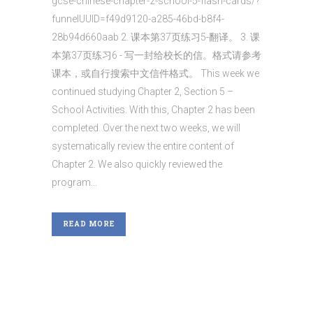
gcse-chinese-chapter-2-school-5-flash-cards/?
funnelUUID=f49d9120-a285-46bd-b8f4-
28b94d660aab 2. 课本第37页练习5-翻译。 3. 课
本第37页练习6 - 写一封给校长的信。格式请参考
课本，或自行搜索中文信件格式。 This week we
continued studying Chapter 2, Section 5 –
School Activities. With this, Chapter 2 has been
completed. Over the next two weeks, we will
systematically review the entire content of
Chapter 2. We also quickly reviewed the
program...
READ MORE