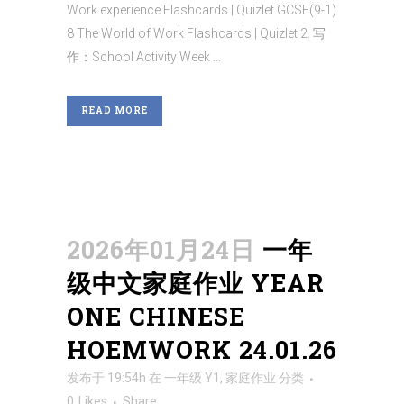
Work experience Flashcards | Quizlet GCSE(9-1)
8 The World of Work Flashcards | Quizlet 2. 写
作：School Activity Week ...
READ MORE
2026年01月24日
一年
级中文家庭作业 YEAR
ONE CHINESE
HOEMWORK 24.01.26
发布于 19:54h
在
一年级 Y1
,
家庭作业
分类
0
Likes
Share