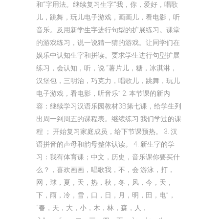
和“字用法。继续复习生字“我，你，爱好，唱歌
儿，跳舞，玩儿电子游戏，画画儿，看电影，听
音乐。及用新学生字进行句型的扩展练习。课堂
的游戏练习，说一说猜一猜的游戏。让同学们在
娱乐中认知生字和拼读。要求学生进行句型扩展
练习，会认知，听，说 “薯片儿，糖，冰淇淋，
汉堡包，三明治，巧克力，唱歌儿，跳舞，玩儿
电子游戏，看电影，听音乐” 2. 本节课的新内
容：继续学习汉语乐园教材3B第七课，给学生列
出周一到周五的课程表。继续练习 我们学过的课
程 ； 开始复习家庭成员，给下节课预热。 3. 汉
语拼音的声母和韵母整体认读。 4. 新生字的学
习：我有体育课；中文，历史，音乐课你要买什
么？，喜欢画画，唱歌我，不，会 游泳，打，
网，球，夏，天，热，秋，冬，风，今，天，
下，雨，冷，雪，口，日，月，明，田，电”，
“春，天，大，小，木，林，森，人，