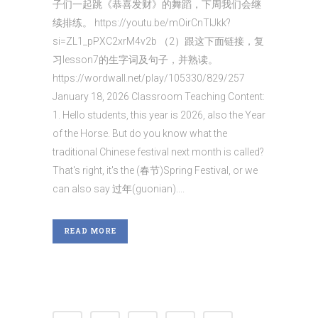
子们一起跳《恭喜发财》的舞蹈，下周我们会继
续排练。 https://youtu.be/mOirCnTlJkk?
si=ZL1_pPXC2xrM4v2b （2）跟这下面链接，复
习lesson7的生字词及句子，并熟读。
https://wordwall.net/play/105330/829/257
January 18, 2026 Classroom Teaching Content:
1. Hello students, this year is 2026, also the Year
of the Horse. But do you know what the
traditional Chinese festival next month is called?
That's right, it's the (春节)Spring Festival, or we
can also say 过年(guonian)....
READ MORE